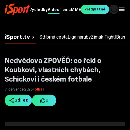
Předplatné
Fotbal
MS v
Výsledky
Video
Tenis
MMA
Ostatní
Blesk
hokeji
Sport
iSport.tv
Stříbrná cesta
Liga naruby
Zimák
Fight!
Branky,
Nedvědova ZPOVĚĎ: co řekl o
Koubkovi, vlastních chybách,
Schickovi i českém fotbale
7. července 2026
Fotbal
Sdílet
0