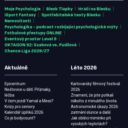
|
|
|
Moje Psychologie
Blesk Tlapky
Hráči na Blesku
|
|
iSport Fantasy
Spotřebitelské testy Blesku
|
Nemovitosti
|
Psychologika - podcast rozbíjející psychologické mýty
|
Fotbalové přestupy ONLINE
|
Eventový prostor Level 9
|
OKTAGON 92: Szabová vs. Pudilová
Chance Liga 2026/27
Aktuálně
Léto 2026
Epicentrum
Karlovarský filmový festival
Neštovice u dětí: Příznaky,
2026
léčba
Znamení, že jste potkali
V čem jezdí Yamal a Mesii?
někoho z minulého života
Kvízy pro seniory
Astronomické úkazy 2026:
Kalendář úplňků 2026
zatmění slunce a další
Co je bodycount?
Jak obléci miminko při
vysokých teplotách?