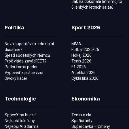
Jak na dokonalé letní mojito
6 lehkých letních salátů
Politika
Sport 2026
Nová superdávka: kdo na ní
MMA
dosáhne?
Fotbal 2025/26
Sjezd sudetských Němců
Hokej 2026
Proč vláda zavádí EET?
Tenis 2026
Padni komu padni
F1 2026
Výpověď z práce vzor
Atletika 2026
Divoký kačer
Cyklistika 2026
Technologie
Ekonomika
SpaceX na burze
Temu a clo
Nejlepší telefony
Spořící účty
Nejlepší AI zdarma
Superdávka – změny