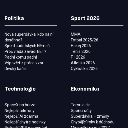
Politika
Sport 2026
Nová superdávka: kdo na ní
MMA
dosáhne?
Fotbal 2025/26
Sjezd sudetských Němců
Hokej 2026
Proč vláda zavádí EET?
Tenis 2026
Padni komu padni
F1 2026
Výpověď z práce vzor
Atletika 2026
Divoký kačer
Cyklistika 2026
Technologie
Ekonomika
SpaceX na burze
Temu a clo
Nejlepší telefony
Spořící účty
Nejlepší AI zdarma
Superdávka – změny
Nejlepší chytré hodinky
Chybějící roky k důchodu
Nejlepší VPN – srovnání
Minimální mzda 2027