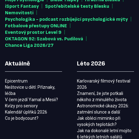
|
|
iSport Fantasy
Spotřebitelské testy Blesku
|
Nemovitosti
|
Psychologika - podcast rozbíjející psychologické mýty
|
Fotbalové přestupy ONLINE
|
Eventový prostor Level 9
|
OKTAGON 92: Szabová vs. Pudilová
Chance Liga 2026/27
Aktuálně
Léto 2026
Epicentrum
Karlovarský filmový festival
Neštovice u dětí: Příznaky,
2026
léčba
Znamení, že jste potkali
V čem jezdí Yamal a Mesii?
někoho z minulého života
Kvízy pro seniory
Astronomické úkazy 2026:
Kalendář úplňků 2026
zatmění slunce a další
Co je bodycount?
Jak obléci miminko při
vysokých teplotách?
Jak na dokonalé letní mojito
6 lehkých letních salátů