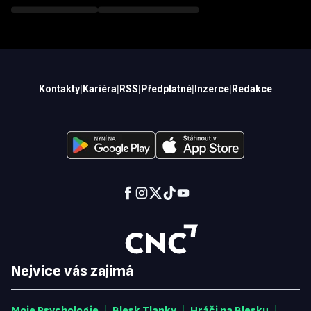
Kontakty
|
Kariéra
|
RSS
|
Předplatné
|
Inzerce
|
Redakce
Nejvíce vás zajímá
|
|
|
Moje Psychologie
Blesk Tlapky
Hráči na Blesku