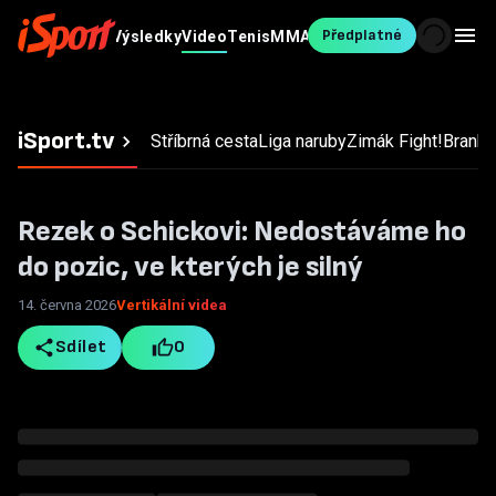
Předplatné
Fotbal
MS v
Výsledky
Video
Tenis
MMA
Ostatní
Blesk
hokeji
Sport
iSport.tv
Stříbrná cesta
Liga naruby
Zimák
Fight!
Branky,
Rezek o Schickovi: Nedostáváme ho
do pozic, ve kterých je silný
14. června 2026
Vertikální videa
Sdílet
0