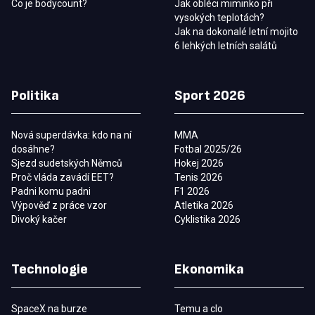
Co je bodycount?
Jak obléci miminko při
vysokých teplotách?
Jak na dokonalé letní mojito
6 lehkých letních salátů
Politika
Sport 2026
Nová superdávka: kdo na ní
MMA
dosáhne?
Fotbal 2025/26
Sjezd sudetských Němců
Hokej 2026
Proč vláda zavádí EET?
Tenis 2026
Padni komu padni
F1 2026
Výpověď z práce vzor
Atletika 2026
Divoký kačer
Cyklistika 2026
Technologie
Ekonomika
SpaceX na burze
Temu a clo