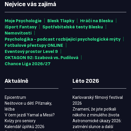
Nejvíce vás zajímá
|
|
|
Moje Psychologie
Blesk Tlapky
Hráči na Blesku
|
|
iSport Fantasy
Spotřebitelské testy Blesku
|
Nemovitosti
|
Psychologika - podcast rozbíjející psychologické mýty
|
Fotbalové přestupy ONLINE
|
Eventový prostor Level 9
|
OKTAGON 92: Szabová vs. Pudilová
Chance Liga 2026/27
Aktuálně
Léto 2026
Epicentrum
Karlovarský filmový festival
Neštovice u dětí: Příznaky,
2026
léčba
Znamení, že jste potkali
V čem jezdí Yamal a Mesii?
někoho z minulého života
Kvízy pro seniory
Astronomické úkazy 2026:
Kalendář úplňků 2026
zatmění slunce a další