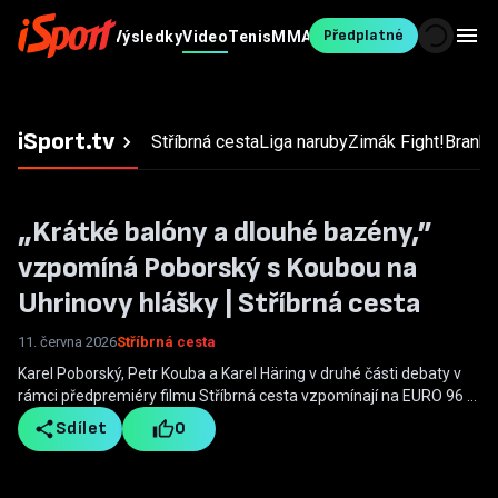
Předplatné
Fotbal
MS v
Výsledky
Video
Tenis
MMA
Ostatní
Blesk
hokeji
Sport
iSport.tv
Stříbrná cesta
Liga naruby
Zimák
Fight!
Branky,
„Krátké balóny a dlouhé bazény,”
vzpomíná Poborský s Koubou na
Uhrinovy hlášky | Stříbrná cesta
11. června 2026
Stříbrná cesta
Karel Poborský, Petr Kouba a Karel Häring v druhé části debaty v
rámci předpremiéry filmu Stříbrná cesta vzpomínají na EURO 96 –
dojde na Tomáše Skuhravého, posezení do ranních hodin nebo
Sdílet
0
přestupy do zahraničních velkoklubů. Celou debatu, kterou
moderoval Martin Minha, sledujte na iSpot.cz nebo liganaruby.cz.