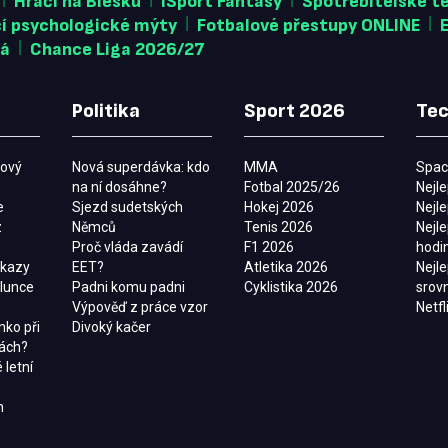
Hráči na Blesku
iSport Fantasy
Spotřebitelské t
|
|
cí psychologické mýty
Fotbalové přestupy ONLINE
|
vá
Chance Liga 2026/27
Politika
Sport 2026
Tec
mový
Nová superdávka: kdo
MMA
Spac
na ní dosáhne?
Fotbal 2025/26
Nejle
e
Sjezd sudetských
Hokej 2026
Nejl
z
Němců
Tenis 2026
Nejle
Proč vláda zavádí
F1 2026
hodi
úkazy
EET?
Atletika 2026
Nejl
slunce
Padni komu padni
Cyklistika 2026
srov
Výpověď z práce vzor
Netfl
nko při
Divoký kačer
tách?
 letní
h