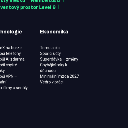
esty Blesku
Nemovitosti
|
Eventový prostor Level 9
hnologie
Ekonomika
eX na burze
Temu a clo
pší telefony
Spořící účty
epší AI zdarma
Superdávka – změny
pší chytré
Chybějící roky k
nky
důchodu
epší VPN –
Minimální mzda 2027
nání
Vedro v práci
ix filmy a seriály