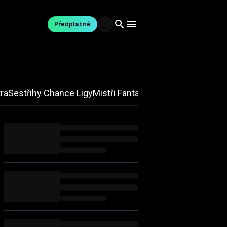
Předplatné
tra
Sestřihy Chance Ligy
Mistři Fantasy
Aktuality