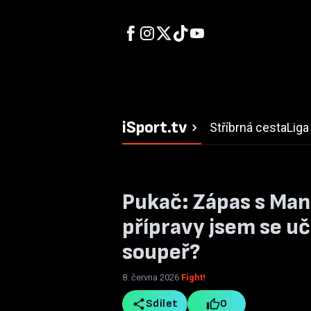
iSport.tv
Stříbrná cesta
Liga
Pukač: Zápas s Ma
přípravy jsem se uč
soupeř?
8. června 2026
Fight!
Sdílet
0