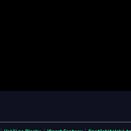
|
|
|