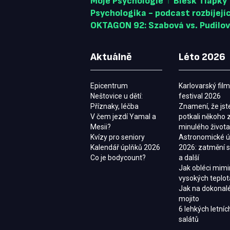
Moje Psychologie
Blesk Tlapky
Psychologika - podcast rozbíjejí
OKTAGON 92: Szabová vs. Pudilo
Aktuálně
Léto 2026
Epicentrum
Karlovarský fil
Neštovice u dětí:
festival 2026
Příznaky, léčba
Znamení, že jst
V čem jezdí Yamal a
potkali někoho 
Mesii?
minulého života
Kvízy pro seniory
Astronomické 
Kalendář úplňků 2026
2026: zatmění 
Co je bodycount?
a další
Jak obléci mimi
vysokých teplo
Jak na dokonalé
mojito
6 lehkých letníc
salátů