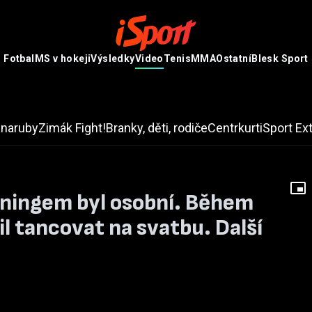
Fotbal
MS v hokeji
Výsledky
Video
Tenis
MMA
Ostatní
Blesk Sport
 naruby
Zimák
Fight!
Branky, děti, rodiče
Centrkurt
iSport Ex
nningem byl osobní. Během
il tancovat na svatbu. Další