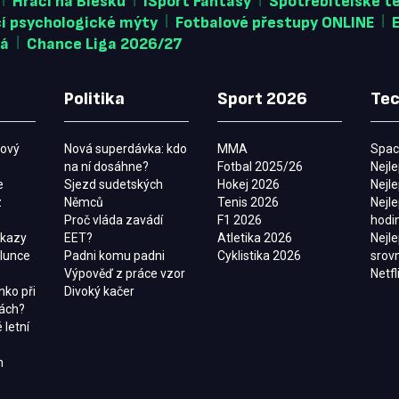
Hráči na Blesku
iSport Fantasy
Spotřebitelské t
|
|
cí psychologické mýty
Fotbalové přestupy ONLINE
|
vá
Chance Liga 2026/27
Politika
Sport 2026
Tec
mový
Nová superdávka: kdo
MMA
Spac
na ní dosáhne?
Fotbal 2025/26
Nejle
e
Sjezd sudetských
Hokej 2026
Nejl
z
Němců
Tenis 2026
Nejle
Proč vláda zavádí
F1 2026
hodi
úkazy
EET?
Atletika 2026
Nejl
slunce
Padni komu padni
Cyklistika 2026
srov
Výpověď z práce vzor
Netfl
nko při
Divoký kačer
tách?
 letní
h