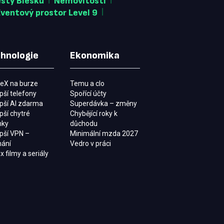
esty Blesku
Nemovitosti
|
Eventový prostor Level 9
hnologie
Ekonomika
eX na burze
Temu a clo
pší telefony
Spořící účty
epší AI zdarma
Superdávka – změny
pší chytré
Chybějící roky k
nky
důchodu
epší VPN –
Minimální mzda 2027
nání
Vedro v práci
ix filmy a seriály