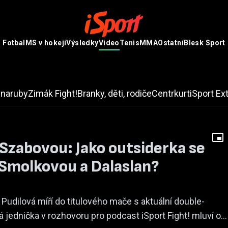
Fotbal
MS v hokeji
Výsledky
Video
Tenis
MMA
Ostatní
Blesk Sport
 naruby
Zimák
Fight!
Branky, děti, rodiče
Centrkurt
iSport Ex
 Szabovou: Jako outsiderka se
 Smolkovou a Dalaslan?
Pudilová míří do titulového mače s aktuální double-
jednička v rozhovoru pro podcast iSport Fight! mluví o