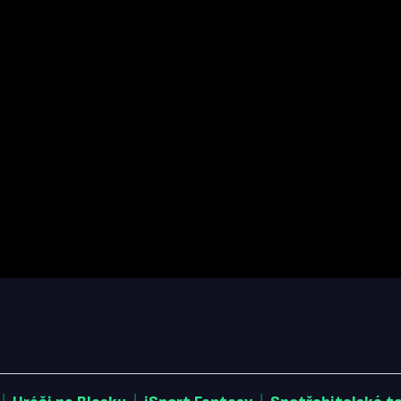
|
|
|