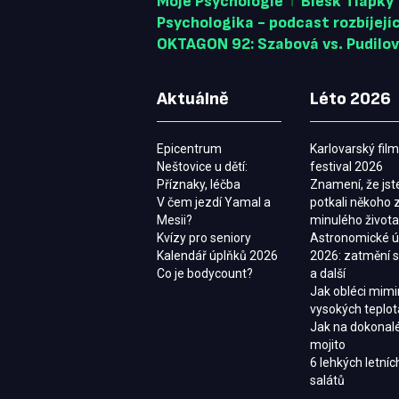
Moje Psychologie
Blesk Tlapky
Psychologika - podcast rozbíjejí
OKTAGON 92: Szabová vs. Pudilo
Aktuálně
Léto 2026
Epicentrum
Karlovarský fil
Neštovice u dětí:
festival 2026
Příznaky, léčba
Znamení, že jst
V čem jezdí Yamal a
potkali někoho 
Mesii?
minulého života
Kvízy pro seniory
Astronomické 
Kalendář úplňků 2026
2026: zatmění 
Co je bodycount?
a další
Jak obléci mimi
vysokých teplo
Jak na dokonalé
mojito
6 lehkých letníc
salátů