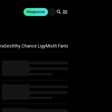
Předplatné
tra
Sestřihy Chance Ligy
Mistři Fantasy
Aktuality