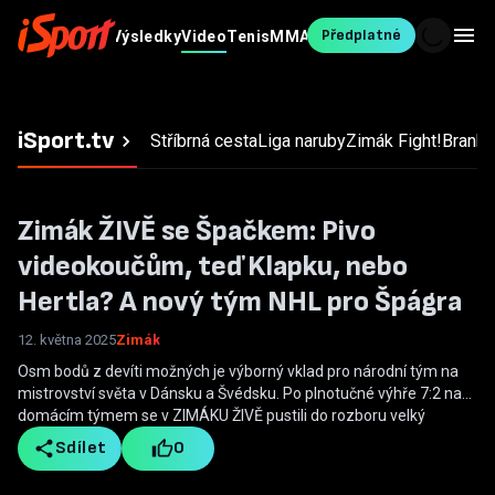
Předplatné
Fotbal
MS v
Výsledky
Video
Tenis
MMA
Ostatní
Blesk
hokeji
Sport
iSport.tv
Stříbrná cesta
Liga naruby
Zimák
Fight!
Branky,
Zimák ŽIVĚ se Špačkem: Pivo
videokoučům, teď Klapku, nebo
Hertla? A nový tým NHL pro Špágra
12. května 2025
Zimák
Osm bodů z devíti možných je výborný vklad pro národní tým na
mistrovství světa v Dánsku a Švédsku. Po plnotučné výhře 7:2 nad
domácím týmem se v ZIMÁKU ŽIVĚ pustili do rozboru velký
hokejový šampion Jaroslav Špaček a stříbrný medailista z MS
Sdílet
0
Zbyněk Irgl. Vzalo se to z jedné vody načisto, od gólmanů, přes
obránce, po útočníky až po situaci mladého Davida Špačka v