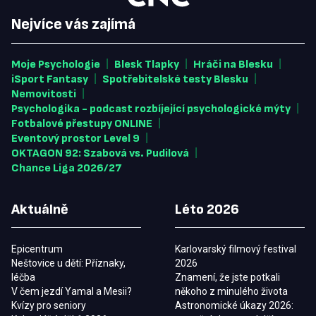
Nejvíce vás zajímá
|
|
|
Moje Psychologie
Blesk Tlapky
Hráči na Blesku
|
|
iSport Fantasy
Spotřebitelské testy Blesku
|
Nemovitosti
|
Psychologika - podcast rozbíjející psychologické mýty
|
Fotbalové přestupy ONLINE
|
Eventový prostor Level 9
|
OKTAGON 92: Szabová vs. Pudilová
Chance Liga 2026/27
Aktuálně
Léto 2026
Epicentrum
Karlovarský filmový festival
Neštovice u dětí: Příznaky,
2026
léčba
Znamení, že jste potkali
V čem jezdí Yamal a Mesii?
někoho z minulého života
Kvízy pro seniory
Astronomické úkazy 2026: