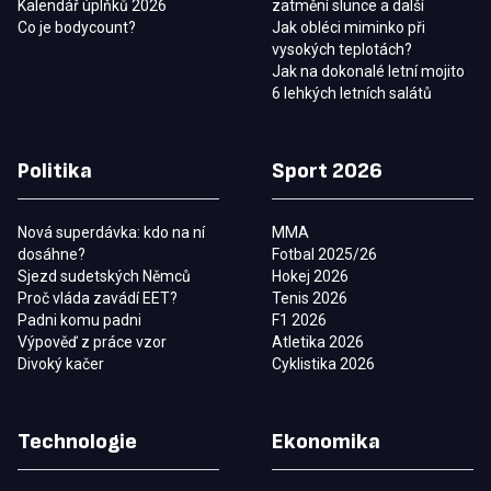
Kalendář úplňků 2026
zatmění slunce a další
Co je bodycount?
Jak obléci miminko při
vysokých teplotách?
Jak na dokonalé letní mojito
6 lehkých letních salátů
Politika
Sport 2026
Nová superdávka: kdo na ní
MMA
dosáhne?
Fotbal 2025/26
Sjezd sudetských Němců
Hokej 2026
Proč vláda zavádí EET?
Tenis 2026
Padni komu padni
F1 2026
Výpověď z práce vzor
Atletika 2026
Divoký kačer
Cyklistika 2026
Technologie
Ekonomika