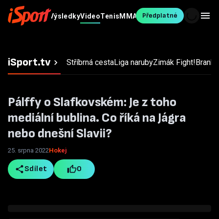
Předplatné
Fotbal
MS v
Výsledky
Video
Tenis
MMA
Ostatní
Blesk
hokeji
Sport
iSport.tv
Stříbrná cesta
Liga naruby
Zimák
Fight!
Branky,
Pálffy o Slafkovském: Je z toho
mediální bublina. Co říká na Jágra
nebo dnešní Slavii?
25. srpna 2022
Hokej
Sdílet
0