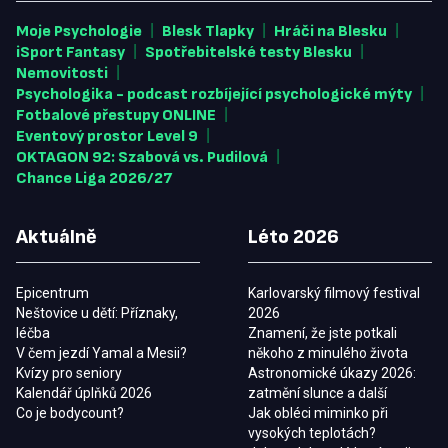
|
|
|
Moje Psychologie
Blesk Tlapky
Hráči na Blesku
|
|
iSport Fantasy
Spotřebitelské testy Blesku
|
Nemovitosti
|
Psychologika - podcast rozbíjející psychologické mýty
|
Fotbalové přestupy ONLINE
|
Eventový prostor Level 9
|
OKTAGON 92: Szabová vs. Pudilová
Chance Liga 2026/27
Aktuálně
Léto 2026
Epicentrum
Karlovarský filmový festival
Neštovice u dětí: Příznaky,
2026
léčba
Znamení, že jste potkali
V čem jezdí Yamal a Mesii?
někoho z minulého života
Kvízy pro seniory
Astronomické úkazy 2026:
Kalendář úplňků 2026
zatmění slunce a další
Co je bodycount?
Jak obléci miminko při
vysokých teplotách?