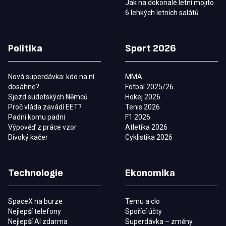
Jak na dokonalé letní mojito
6 lehkých letních salátů
Politika
Sport 2026
Nová superdávka: kdo na ní
MMA
dosáhne?
Fotbal 2025/26
Sjezd sudetských Němců
Hokej 2026
Proč vláda zavádí EET?
Tenis 2026
Padni komu padni
F1 2026
Výpověď z práce vzor
Atletika 2026
Divoký kačer
Cyklistika 2026
Technologie
Ekonomika
SpaceX na burze
Temu a clo
Nejlepší telefony
Spořící účty
Nejlepší AI zdarma
Superdávka – změny