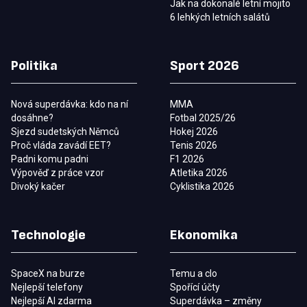
Jak na dokonalé letní mojito
6 lehkých letních salátů
Politika
Sport 2026
Nová superdávka: kdo na ní
MMA
dosáhne?
Fotbal 2025/26
Sjezd sudetských Němců
Hokej 2026
Proč vláda zavádí EET?
Tenis 2026
Padni komu padni
F1 2026
Výpověď z práce vzor
Atletika 2026
Divoký kačer
Cyklistika 2026
Technologie
Ekonomika
SpaceX na burze
Temu a clo
Nejlepší telefony
Spořící účty
Nejlepší AI zdarma
Superdávka – změny