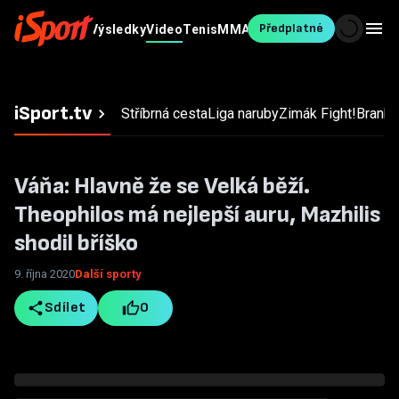
Předplatné
Fotbal
MS v
Výsledky
Video
Tenis
MMA
Ostatní
Blesk
hokeji
Sport
iSport.tv
Stříbrná cesta
Liga naruby
Zimák
Fight!
Branky,
Váňa: Hlavně že se Velká běží.
Theophilos má nejlepší auru, Mazhilis
shodil bříško
9. října 2020
Další sporty
Sdílet
0