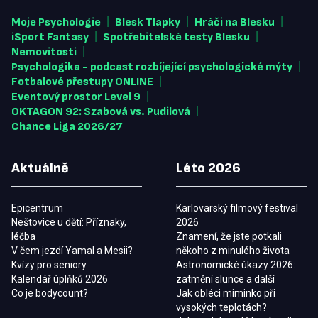
|
|
|
Moje Psychologie
Blesk Tlapky
Hráči na Blesku
|
|
iSport Fantasy
Spotřebitelské testy Blesku
|
Nemovitosti
|
Psychologika - podcast rozbíjející psychologické mýty
|
Fotbalové přestupy ONLINE
|
Eventový prostor Level 9
|
OKTAGON 92: Szabová vs. Pudilová
Chance Liga 2026/27
Aktuálně
Léto 2026
Epicentrum
Karlovarský filmový festival
Neštovice u dětí: Příznaky,
2026
léčba
Znamení, že jste potkali
V čem jezdí Yamal a Mesii?
někoho z minulého života
Kvízy pro seniory
Astronomické úkazy 2026:
Kalendář úplňků 2026
zatmění slunce a další
Co je bodycount?
Jak obléci miminko při
vysokých teplotách?