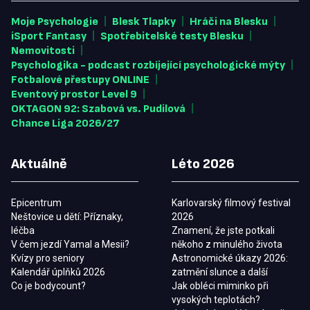
|
|
|
Moje Psychologie
Blesk Tlapky
Hráči na Blesku
|
|
iSport Fantasy
Spotřebitelské testy Blesku
|
Nemovitosti
|
Psychologika - podcast rozbíjející psychologické mýty
|
Fotbalové přestupy ONLINE
|
Eventový prostor Level 9
|
OKTAGON 92: Szabová vs. Pudilová
Chance Liga 2026/27
Aktuálně
Léto 2026
Epicentrum
Karlovarský filmový festival
Neštovice u dětí: Příznaky,
2026
léčba
Znamení, že jste potkali
V čem jezdí Yamal a Mesii?
někoho z minulého života
Kvízy pro seniory
Astronomické úkazy 2026:
Kalendář úplňků 2026
zatmění slunce a další
Co je bodycount?
Jak obléci miminko při
vysokých teplotách?