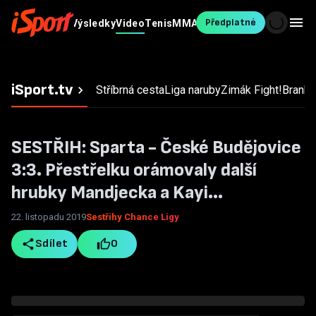
Předplatné
Fotbal
MS v
Výsledky
Video
Tenis
MMA
Ostatní
Blesk
hokeji
Sport
iSport.tv
Stříbrná cesta
Liga naruby
Zimák
Fight!
Branky,
SESTŘIH: Sparta - České Budějovice
3:3. Přestřelku orámovaly další
hrubky Mandjecka a Kayi...
22. listopadu 2019
Sestřihy Chance Ligy
Sdílet
0