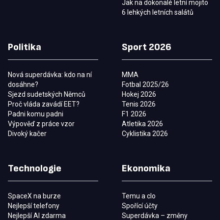
Jak na dokonalé letní mojito
6 lehkých letních salátů
Politika
Sport 2026
Nová superdávka: kdo na ní
MMA
dosáhne?
Fotbal 2025/26
Sjezd sudetských Němců
Hokej 2026
Proč vláda zavádí EET?
Tenis 2026
Padni komu padni
F1 2026
Výpověď z práce vzor
Atletika 2026
Divoký kačer
Cyklistika 2026
Technologie
Ekonomika
SpaceX na burze
Temu a clo
Nejlepší telefony
Spořící účty
Nejlepší AI zdarma
Superdávka – změny